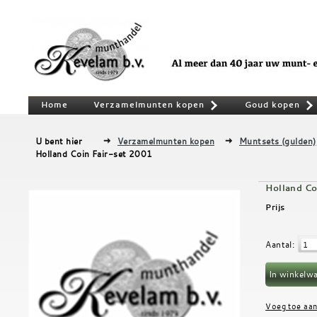
Home
Verzamelmunten kopen
Goud kopen
»
U bent hier
Verzamelmunten kopen
Muntsets (gulden)
Holland Coin Fair-set 2001
Holland Co
Prijs
Aantal
: