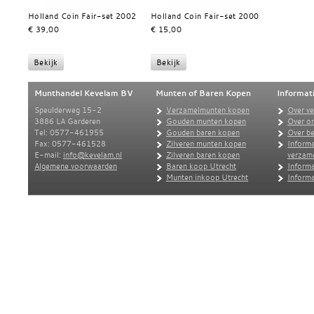
Holland Coin Fair-set 2002
Holland Coin Fair-set 2000
€ 39,00
€ 15,00
Munthandel Kevelam BV
Munten of Baren Kopen
Informat
Speulderweg 15-2
Verzamelmunten kopen
Over v
3886 LA Garderen
Gouden munten kopen
Over o
Tel: 0577-461955
Gouden baren kopen
Over be
Fax: 0577-461528
Zilveren munten kopen
Informa
E-mail:
info@kevelam.nl
Zilveren baren kopen
verzam
Algemene voorwaarden
Baren koop Utrecht
Informa
Munten inkoop Utrecht
Informa