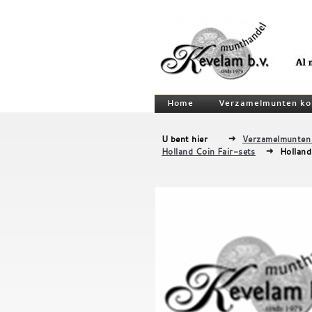
Home
Verzamelmunten ko
U bent hier
Verzamelmunten
Holland Coin Fair-sets
Holland