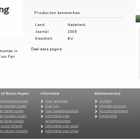
Producten kenmerken
Land
Nederland
Jaartal
2005
Kwaliteit
BU
Deel deze pagina:
munten in
Coin Fair
 of Baren Kopen
Informatie
Klantenservice
amelmunten kopen
Over verkopen
Contact
en munten kopen
Over ons
Inloggen account
en baren kopen
Over bestelprocedure
Account aanmaken
ren munten kopen
Informatie over
Verlanglijst
ren baren kopen
verzamelmunten
 koop Utrecht
Informatie over goud
n inkoop Utrecht
Informatie over zilver