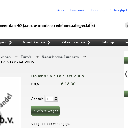
Account aanmaken
Inloggen
Verlanglijst
pen
Goud kopen
Zilver Kopen
Inkoop
I
»
»
»
 kopen
Euro's
Nederlandse Eurosets
 Coin Fair-set 2005
Holland Coin Fair-set 2005
€ 18,00
Prijs
Aantal
: