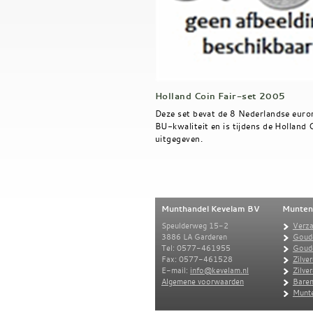
Holland Coin Fair-set 2005
Deze set bevat de 8 Nederlandse euro
BU-kwaliteit en is tijdens de Holland 
uitgegeven.
Munthandel Kevelam BV
Munten
Speulderweg 15-2
Verz
3886 LA Garderen
Goud
Tel: 0577-461955
Goud
Fax: 0577-461528
Zilve
E-mail:
info@kevelam.nl
Zilve
Algemene voorwaarden
Baren
Munte