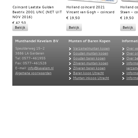
Coincard Laatste Gulden
Holland coincard 2021
Holland c
Beatrix 2001 UNC (NET UIT
Vincent van Gogh - coincard
Steen - co
NOV 2016)
€ 19,50
€ 19,50
€ 42,50
Munthandel Kevelam BV
Munten of Baren Kopen
Informat
Speulderweg 15-2
Verzamelmunten kopen
Over v
3886 LA Garderen
Gouden munten kopen
Over o
Tel: 0577-461955
Gouden baren kopen
Over be
Fax: 0577-461528
Zilveren munten kopen
Informa
E-mail:
info@kevelam.nl
Zilveren baren kopen
verzam
Algemene voorwaarden
Baren koop Utrecht
Informa
Munten inkoop Utrecht
Informa