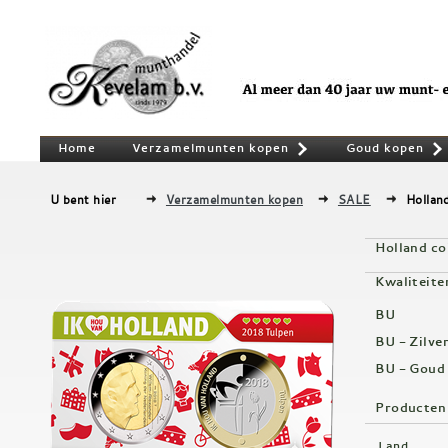
Home
Verzamelmunten kopen
Goud kopen
»
U bent hier
Verzamelmunten kopen
SALE
Hollan
Holland co
Kwaliteite
BU
BU - Zilve
BU - Goud
Producten
Land