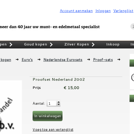
Account aanmaken
Inloggen
Verlanglijst
pen
Goud kopen
Zilver Kopen
Inkoop
I
»
»
»
 kopen
Euro's
Nederlandse Eurosets
Proof-sets
Proofset Nederland 2002
€ 15,00
Prijs
Aantal
: