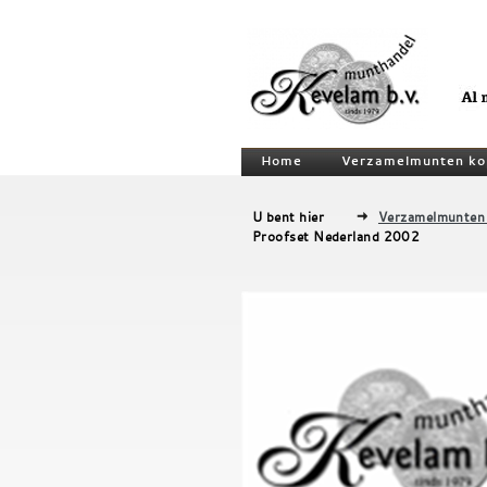
Home
Verzamelmunten ko
U bent hier
Verzamelmunten
Proofset Nederland 2002