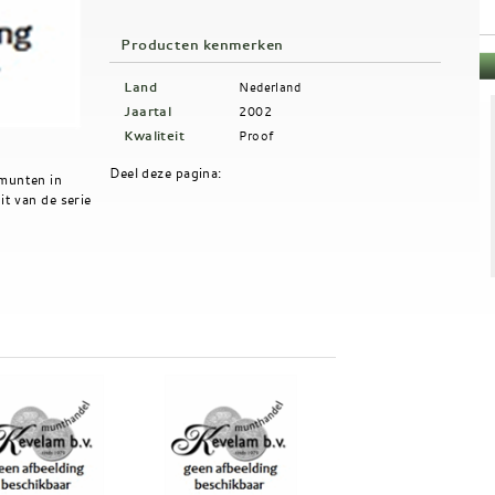
Producten kenmerken
Land
Nederland
Jaartal
2002
Kwaliteit
Proof
Deel deze pagina:
munten in
it van de serie