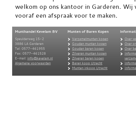
welkom op ons kantoor in Garderen. Wij 
vooraf een afspraak voor te maken.
Munthandel Kevelam BV
Munten of Baren Kopen
Informat
Speulderweg 15-2
Verzamelmunten kopen
Over v
3886 LA Garderen
Gouden munten kopen
Over o
Tel: 0577-461955
Gouden baren kopen
Over be
Fax: 0577-461528
Zilveren munten kopen
Informa
E-mail:
info@kevelam.nl
Zilveren baren kopen
verzam
Algemene voorwaarden
Baren koop Utrecht
Informa
Munten inkoop Utrecht
Informa