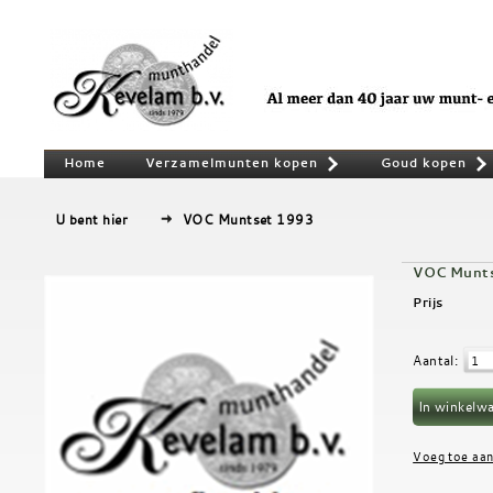
Home
Verzamelmunten kopen
Goud kopen
»
U bent hier
VOC Muntset 1993
VOC Munt
Prijs
Aantal
: