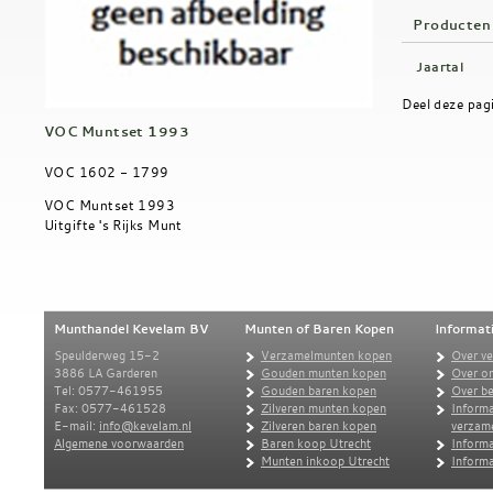
Producten
Jaartal
Deel deze pag
VOC Muntset 1993
VOC 1602 - 1799
VOC Muntset 1993
Uitgifte 's Rijks Munt
Munthandel Kevelam BV
Munten of Baren Kopen
Informat
Speulderweg 15-2
Verzamelmunten kopen
Over v
3886 LA Garderen
Gouden munten kopen
Over o
Tel: 0577-461955
Gouden baren kopen
Over be
Fax: 0577-461528
Zilveren munten kopen
Informa
E-mail:
info@kevelam.nl
Zilveren baren kopen
verzam
Algemene voorwaarden
Baren koop Utrecht
Informa
Munten inkoop Utrecht
Informa