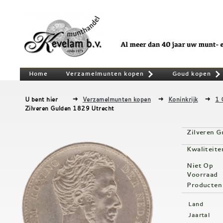
Home
Verzamelmunten kopen
Goud kopen
»
U bent hier
Verzamelmunten kopen
Koninkrijk
1 
Zilveren Gulden 1829 Utrecht
Zilveren 
Kwaliteite
Niet Op
Voorraad
Producten
Land
Jaartal