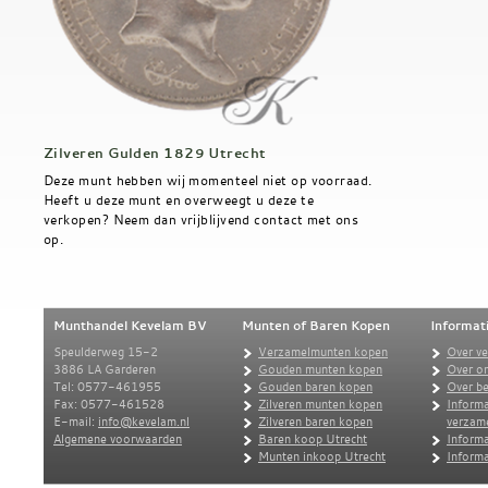
Zilveren Gulden 1829 Utrecht
Deze munt hebben wij momenteel niet op voorraad.
Heeft u deze munt en overweegt u deze te
verkopen? Neem dan vrijblijvend contact met ons
op.
Munthandel Kevelam BV
Munten of Baren Kopen
Informat
Speulderweg 15-2
Verzamelmunten kopen
Over v
3886 LA Garderen
Gouden munten kopen
Over o
Tel: 0577-461955
Gouden baren kopen
Over be
Fax: 0577-461528
Zilveren munten kopen
Informa
E-mail:
info@kevelam.nl
Zilveren baren kopen
verzam
Algemene voorwaarden
Baren koop Utrecht
Informa
Munten inkoop Utrecht
Informa