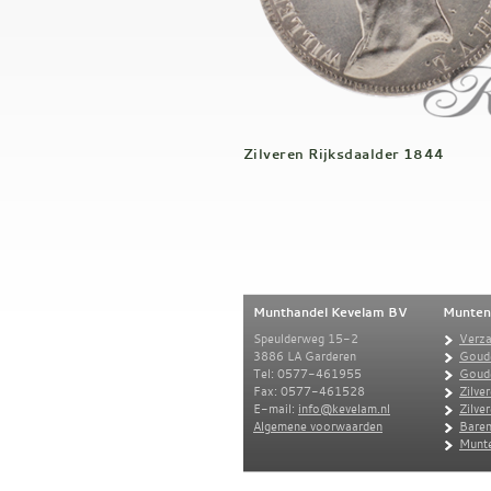
Zilveren Rijksdaalder 1844
Munthandel Kevelam BV
Munten
Speulderweg 15-2
Verz
3886 LA Garderen
Goud
Tel: 0577-461955
Goud
Fax: 0577-461528
Zilve
E-mail:
info@kevelam.nl
Zilve
Algemene voorwaarden
Baren
Munte