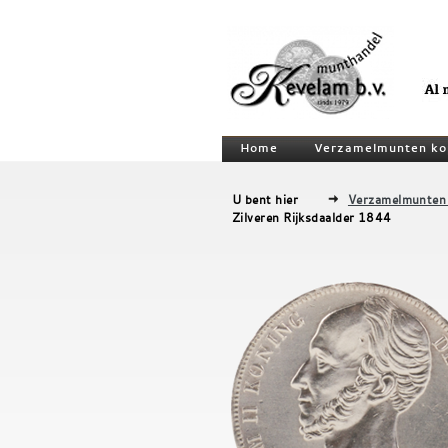
Home
Verzamelmunten ko
U bent hier
Verzamelmunten
Zilveren Rijksdaalder 1844