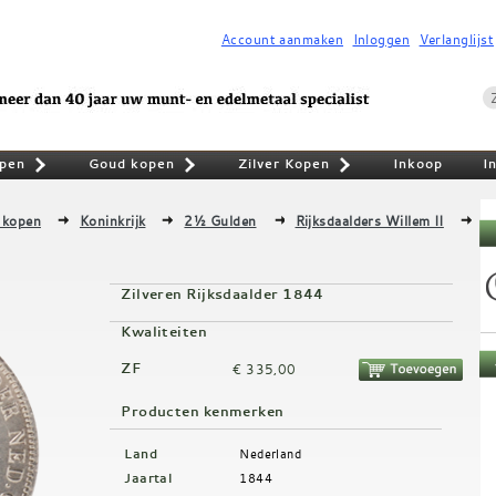
Account aanmaken
Inloggen
Verlanglijst
pen
Goud kopen
Zilver Kopen
Inkoop
I
»
»
»
 kopen
Koninkrijk
2½ Gulden
Rijksdaalders Willem II
Zilveren Rijksdaalder 1844
Kwaliteiten
ZF
€ 335,00
Producten kenmerken
Land
Nederland
Jaartal
1844