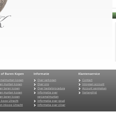
 of Baren Kopen
Informatie
Klantenservice
amelmunten kopen
Over verkopen
Contact
en munten kopen
Over ons
Inloggen account
en baren kopen
Over bestelprocedure
Account aanmaken
ren munten kopen
Informatie over
Verlanglijst
ren baren kopen
verzamelmunten
 koop Utrecht
Informatie over goud
n inkoop Utrecht
Informatie over zilver