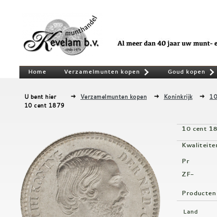
Home
Verzamelmunten kopen
Goud kopen
»
U bent hier
Verzamelmunten kopen
Koninkrijk
10
10 cent 1879
10 cent 1
Kwaliteite
Pr
ZF-
Producten
Land