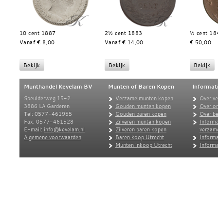
10 cent 1887
2½ cent 1883
½ cent 18
Vanaf € 8,00
Vanaf € 14,00
€ 50,00
Munthandel Kevelam BV
Munten of Baren Kopen
Informat
Speulderweg 15-2
Verzamelmunten kopen
Over v
3886 LA Garderen
Gouden munten kopen
Over o
Tel: 0577-461955
Gouden baren kopen
Over be
Fax: 0577-461528
Zilveren munten kopen
Informa
E-mail:
info@kevelam.nl
Zilveren baren kopen
verzam
Algemene voorwaarden
Baren koop Utrecht
Informa
Munten inkoop Utrecht
Informa