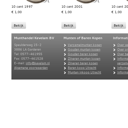
10 cent 1997
10 cent 2001
10 cent 2
€ 1,00
€ 1,00
€ 1,00
Munthandel Kevelam BV
Munten of Baren Kopen
Informat
Speulderweg 15-2
Verzamelmunten kopen
Over v
3886 LA Garderen
Gouden munten kopen
Over o
Tel: 0577-461955
Gouden baren kopen
Over be
Fax: 0577-461528
Zilveren munten kopen
Informa
E-mail:
info@kevelam.nl
Zilveren baren kopen
verzam
Algemene voorwaarden
Baren koop Utrecht
Informa
Munten inkoop Utrecht
Informa