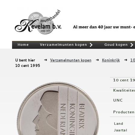
Home
Verzamelmunten kopen
Goud kopen
»
U bent hier
Verzamelmunten kopen
Koninkrijk
10
10 cent 1995
10 cent 1
Kwaliteite
UNC
Producten
Land
Jaartal