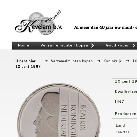
Home
Verzamelmunten kopen
Goud kopen
»
U bent hier
Verzamelmunten kopen
Koninkrijk
10
10 cent 1997
10 cent 1
Kwaliteite
UNC
Producten
Land
Jaartal