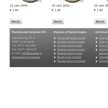
10 cent 1995
10 cent 2001
10 cent 2
€ 1,00
€ 1,00
€ 1,00
Munthandel Kevelam BV
Munten of Baren Kopen
Informat
Speulderweg 15-2
Verzamelmunten kopen
Over v
3886 LA Garderen
Gouden munten kopen
Over o
Tel: 0577-461955
Gouden baren kopen
Over be
Fax: 0577-461528
Zilveren munten kopen
Informa
E-mail:
info@kevelam.nl
Zilveren baren kopen
verzam
Algemene voorwaarden
Baren koop Utrecht
Informa
Munten inkoop Utrecht
Informa