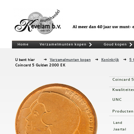
Home
Verzamelmunten kopen
Goud kopen
»
U bent hier
Verzamelmunten kopen
Koninkrijk
5 
Coincard 5 Gulden 2000 EK
Coincard 
Kwaliteite
UNC
Producten
Land
Jaartal