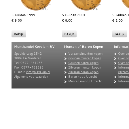
5 Gulden 1999
5 Gulden 2001
5 Gulden 
€ 9,00
€ 8,00
€ 8,00
Munthandel Kevelam BV
Munten of Baren Kopen
Informat
Speulderweg 15-2
Verzamelmunten kopen
Over v
3886 LA Garderen
Gouden munten kopen
Over o
Tel: 0577-461955
Gouden baren kopen
Over be
Fax: 0577-461528
Zilveren munten kopen
Informa
E-mail:
info@kevelam.nl
Zilveren baren kopen
verzam
Algemene voorwaarden
Baren koop Utrecht
Informa
Munten inkoop Utrecht
Informa